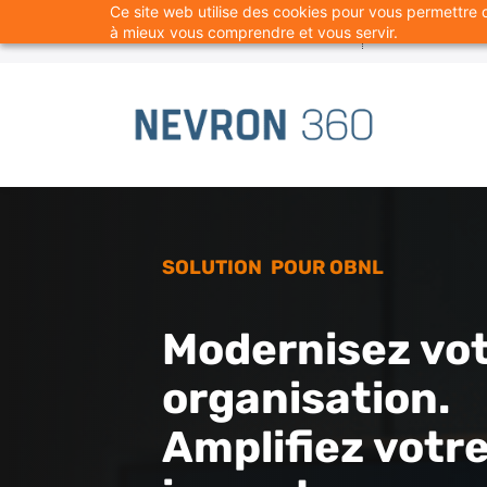
Ce site web utilise des cookies pour vous permettre de
Skip
info@nevron360.com
+1 581 3
à mieux vous comprendre et vous servir.
to
main
content
SOLUTION POUR OBNL
Modernisez vo
organisation.
Amplifiez votr