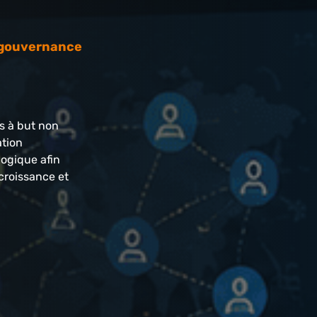
e gouvernance
 à but non
ation
logique afin
 croissance et