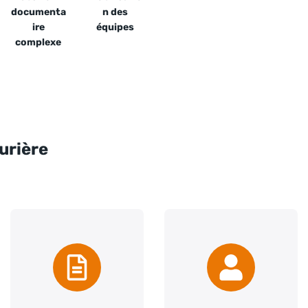
documenta
n des
ire
équipes
complexe
urière